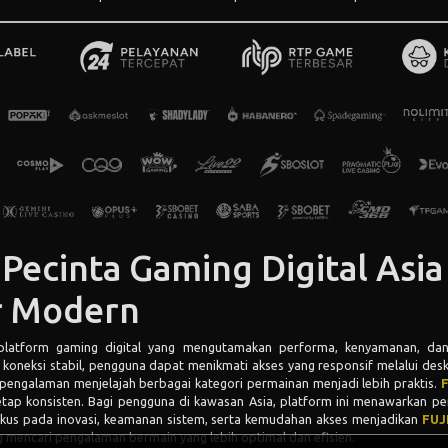
PERATURAN
|
INFORMASI BANK
|
HUBUNGI KAMI
|
KEBIJAKAN P
n Pecinta Gaming Digital Asi
r Modern
 platform gaming digital yang mengutamakan performa, kenyamanan, da
 koneksi stabil, pengguna dapat menikmati akses yang responsif melalui de
engalaman menjelajah berbagai kategori permainan menjadi lebih praktis.
tetap konsisten. Bagi pengguna di kawasan Asia, platform ini menawarkan pe
Fokus pada inovasi, keamanan sistem, serta kemudahan akses menjadikan
FUJ