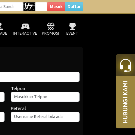
dah bisa menikmati semua game fuji188
FUJI188 adalah website bagu
Masuk
Daftar
ADE
INTERACTIVE
PROMOSI
EVENT
Telpon
Referal