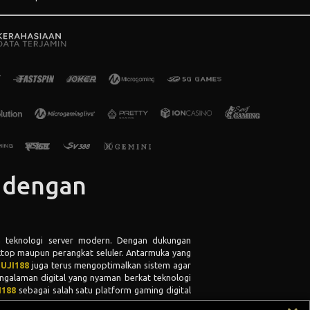
RIVASI
|
PERSETUJUAN COOKIES
a dengan
n teknologi server modern. Dengan dukungan
sktop maupun perangkat seluler. Antarmuka yang
FUJI188
juga terus mengoptimalkan sistem agar
ngalaman digital yang nyaman berkat teknologi
I188
sebagai salah satu platform gaming digital