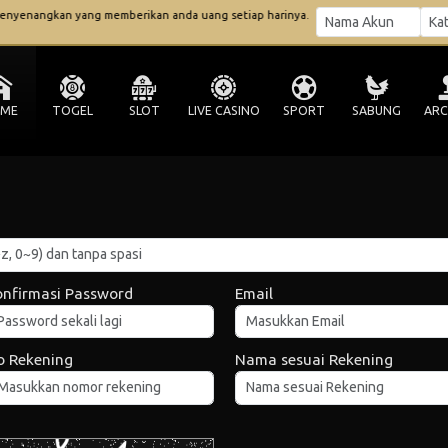
nangkan yang memberikan anda uang setiap harinya. Dengan minimal 5000, Anda su
ME
TOGEL
SLOT
LIVE CASINO
SPORT
SABUNG
ARC
onfirmasi Password
Email
o Rekening
Nama sesuai Rekening