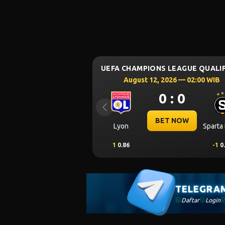
6/8/2026
6/8/2026
5/8/20
IONS LEAGUE QUALIFIERS
UEFA CHAMPIONS LEAGUE QU
 12, 2026 — 01:15 WIB
August 11, 2026 — 22:59
0 : 0
0 : 0
Previous
BET NOW
BET NOW
U
Mjallby
Bodo Glimt
-0.5
0.99
0.75
0.82
TELEGRA
Daftar
Login