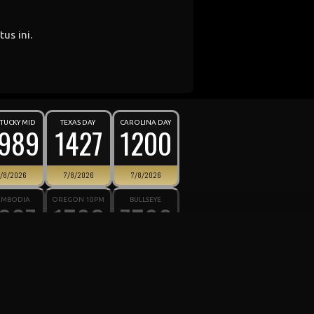
us ini.
TUCKY MID
TEXAS DAY
CAROLINA DAY
989
1427
1200
/8/2026
7/8/2026
7/8/2026
AMBODIA
OREGON 10PM
BULLSEYE
607
1593
7598
/8/2026
6/8/2026
6/8/2026
XAS MOR
HONGKONG LOTTO
GEORGIA MID
140
1083
7424