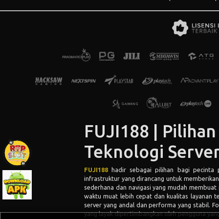
TENTANG KAMI
|
BANTUAN
|
FUJI188 | Piliha
Teknologi Serve
FUJI188
hadir sebagai pilihan bagi pecinta
infrastruktur yang dirancang untuk memberikan
sederhana dan navigasi yang mudah membuat p
waktu muat lebih cepat dan kualitas layanan 
server yang andal dan performa yang stabil. 